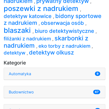
nadrukiem
prywatny detektyw
,
,
poszewki z nadrukiem
,
bidony sportowe
detektyw katowice
,
z nadrukiem
obserwacja osób
,
,
blaszaki
biuro detektywistyczne
,
,
skarbonki z
filiżanki z nadrukiem
,
nadrukiem
eko torby z nadrukiem
,
,
detektyw olkusz
detektyw
,
Kategorie
Automatyka
9
Budownictwo
67