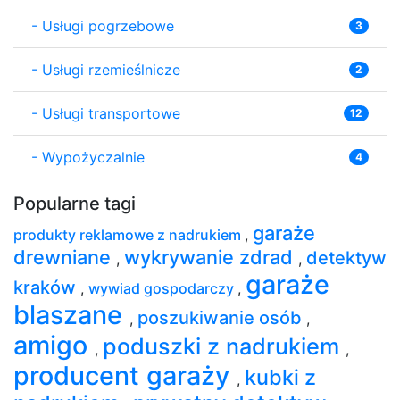
-
Usługi pogrzebowe
3
-
Usługi rzemieślnicze
2
-
Usługi transportowe
12
-
Wypożyczalnie
4
Popularne tagi
garaże
produkty reklamowe z nadrukiem
,
drewniane
wykrywanie zdrad
detektyw
,
,
garaże
kraków
,
wywiad gospodarczy
,
blaszane
poszukiwanie osób
,
,
amigo
poduszki z nadrukiem
,
,
producent garaży
kubki z
,