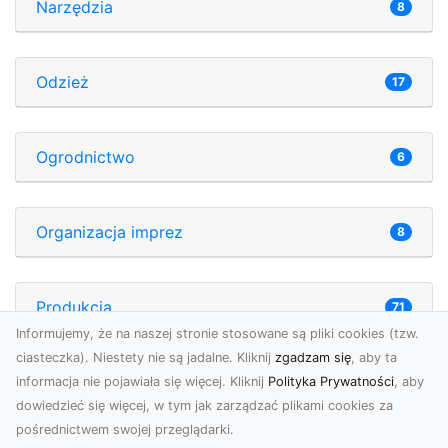
Narzędzia
8
Odzież
17
Ogrodnictwo
6
Organizacja imprez
8
Produkcja
71
Informujemy, że na naszej stronie stosowane są pliki cookies (tzw.
ciasteczka). Niestety nie są jadalne. Kliknij
zgadzam się
, aby ta
Przemysł metalowy
17
informacja nie pojawiała się więcej. Kliknij
Polityka Prywatności
, aby
dowiedzieć się więcej, w tym jak zarządzać plikami cookies za
pośrednictwem swojej przeglądarki.