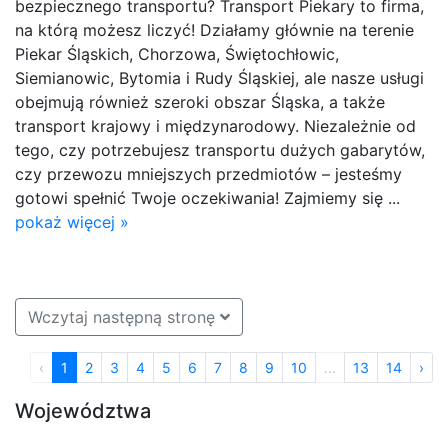
bezpiecznego transportu? Transport Piekary to firma,
na którą możesz liczyć! Działamy głównie na terenie
Piekar Śląskich, Chorzowa, Świętochłowic,
Siemianowic, Bytomia i Rudy Śląskiej, ale nasze usługi
obejmują również szeroki obszar Śląska, a także
transport krajowy i międzynarodowy. Niezależnie od
tego, czy potrzebujesz transportu dużych gabarytów,
czy przewozu mniejszych przedmiotów – jesteśmy
gotowi spełnić Twoje oczekiwania! Zajmiemy się ...
pokaż więcej »
Wczytaj następną stronę
‹
1
2
3
4
5
6
7
8
9
10
...
13
14
›
Województwa