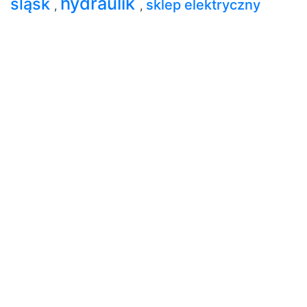
hydraulik
śląsk
sklep elektryczny
,
,