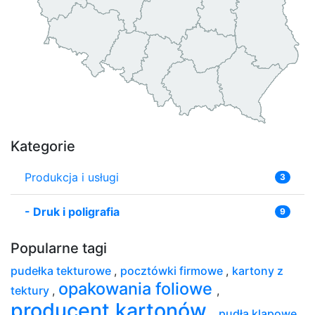
Kategorie
Produkcja i usługi
3
-
Druk i poligrafia
9
Popularne tagi
pudełka tekturowe
,
pocztówki firmowe
,
kartony z
opakowania foliowe
tektury
,
,
producent kartonów
,
pudła klapowe
,