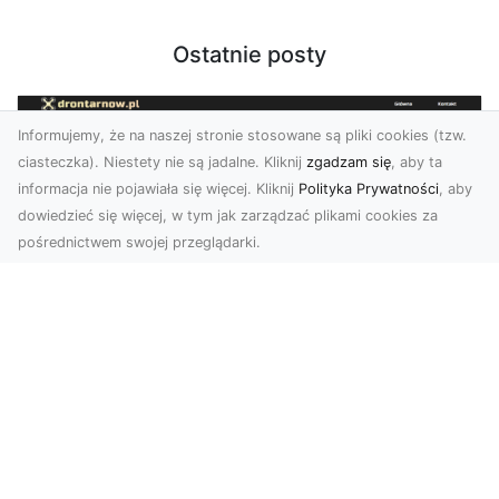
Ostatnie posty
Informujemy, że na naszej stronie stosowane są pliki cookies (tzw.
ciasteczka). Niestety nie są jadalne. Kliknij
zgadzam się
, aby ta
informacja nie pojawiała się więcej. Kliknij
Polityka Prywatności
, aby
dowiedzieć się więcej, w tym jak zarządzać plikami cookies za
pośrednictwem swojej przeglądarki.
Usługi dronem Tarnów – nowoczesne
spojrzenie na promocję i dokumentację
Współczesne technologie oferują coraz więcej
możliwości w zakresie fotografii i filmowania.