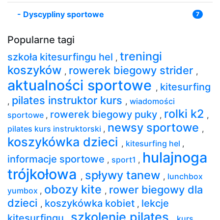
-
Dyscypliny sportowe
7
Popularne tagi
treningi
szkoła kitesurfingu hel
,
koszyków
rowerek biegowy strider
,
,
aktualności sportowe
kitesurfing
,
pilates instruktor kurs
,
,
wiadomości
rolki k2
rowerek biegowy puky
sportowe
,
,
,
newsy sportowe
pilates kurs instruktorski
,
,
koszykówka dzieci
,
kitesurfing hel
,
hulajnoga
informacje sportowe
,
sport1
,
trójkołowa
spływy tanew
,
,
lunchbox
obozy kite
rower biegowy dla
yumbox
,
,
dzieci
koszykówka kobiet
lekcje
,
,
szkolenie pilates
kitesurfingu
,
,
kurs