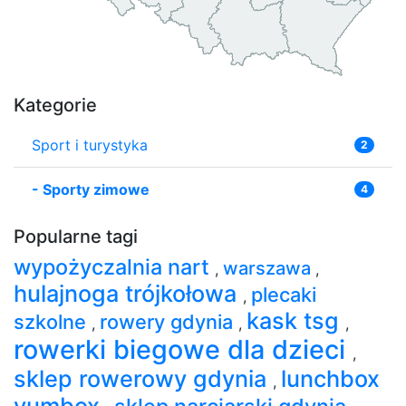
Kategorie
Sport i turystyka
2
-
Sporty zimowe
4
Popularne tagi
wypożyczalnia nart
warszawa
,
,
hulajnoga trójkołowa
plecaki
,
kask tsg
szkolne
rowery gdynia
,
,
,
rowerki biegowe dla dzieci
,
sklep rowerowy gdynia
lunchbox
,
yumbox