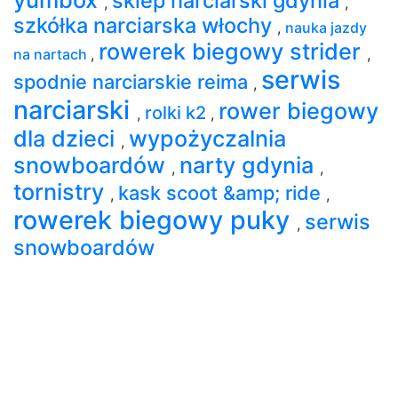
sklep narciarski gdynia
,
,
szkółka narciarska włochy
,
nauka jazdy
rowerek biegowy strider
na nartach
,
,
serwis
spodnie narciarskie reima
,
narciarski
rower biegowy
rolki k2
,
,
dla dzieci
wypożyczalnia
,
snowboardów
narty gdynia
,
,
tornistry
kask scoot &amp; ride
,
,
rowerek biegowy puky
serwis
,
snowboardów