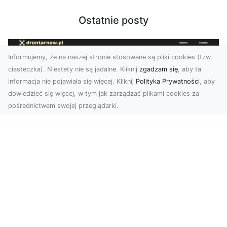
Ostatnie posty
Informujemy, że na naszej stronie stosowane są pliki cookies (tzw.
ciasteczka). Niestety nie są jadalne. Kliknij
zgadzam się
, aby ta
informacja nie pojawiała się więcej. Kliknij
Polityka Prywatności
, aby
dowiedzieć się więcej, w tym jak zarządzać plikami cookies za
pośrednictwem swojej przeglądarki.
Usługi dronem Tarnów – nowoczesne
spojrzenie na promocję i dokumentację
Współczesne technologie oferują coraz więcej
możliwości w zakresie fotografii i filmowania.
Drony,...