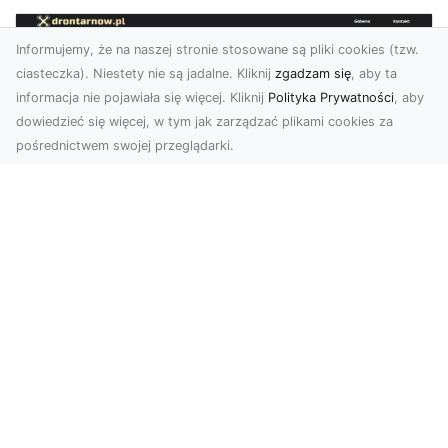
Informujemy, że na naszej stronie stosowane są pliki cookies (tzw.
ciasteczka). Niestety nie są jadalne. Kliknij
zgadzam się
, aby ta
informacja nie pojawiała się więcej. Kliknij
Polityka Prywatności
, aby
dowiedzieć się więcej, w tym jak zarządzać plikami cookies za
pośrednictwem swojej przeglądarki.
Usługi dronem Tarnów – nowoczesne
spojrzenie na promocję i dokumentację
Współczesne technologie oferują coraz więcej
możliwości w zakresie fotografii i filmowania.
Drony,...