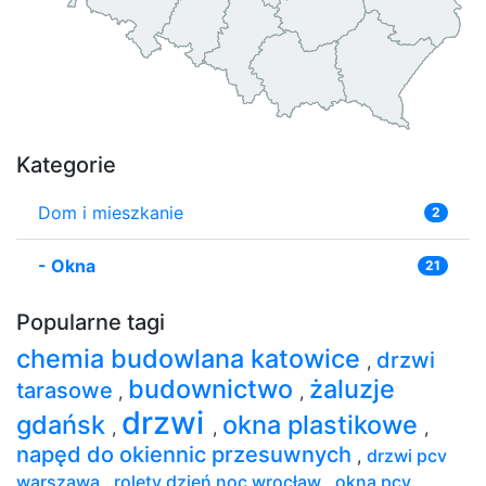
Kategorie
Dom i mieszkanie
2
-
Okna
21
Popularne tagi
chemia budowlana katowice
drzwi
,
budownictwo
żaluzje
tarasowe
,
,
drzwi
gdańsk
okna plastikowe
,
,
,
napęd do okiennic przesuwnych
,
drzwi pcv
warszawa
,
rolety dzień noc wrocław
,
okna pcv
,