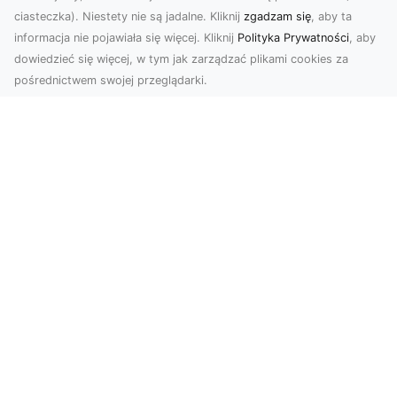
ciasteczka). Niestety nie są jadalne. Kliknij
zgadzam się
, aby ta
informacja nie pojawiała się więcej. Kliknij
Polityka Prywatności
, aby
dowiedzieć się więcej, w tym jak zarządzać plikami cookies za
pośrednictwem swojej przeglądarki.
Usługi dronem Tarnów – nowoczesne
spojrzenie na promocję i dokumentację
Współczesne technologie oferują coraz więcej
możliwości w zakresie fotografii i filmowania.
Drony,...