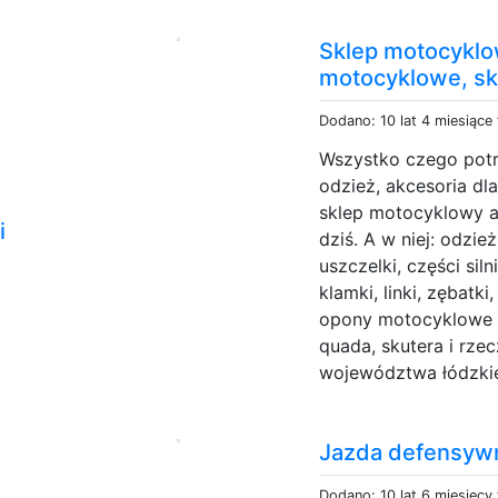
Sklep motocyklow
motocyklowe, sku
Dodano: 10 lat 4 miesiące
Wszystko czego potrz
odzież, akcesoria dl
sklep motocyklowy am
i
dziś. A w niej: odzież
uszczelki, części sil
klamki, linki, zębatki
opony motocyklowe i
,
quada, skutera i rzec
województwa łódzkie
Jazda defensyw
Dodano: 10 lat 6 miesięcy