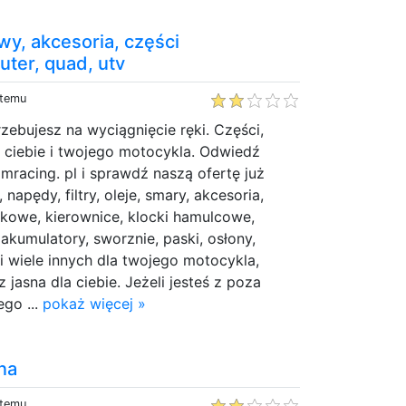
y, akcesoria, części
ter, quad, utv
 temu
ebujesz na wyciągnięcie ręki. Części,
a ciebie i twojego motocykla. Odwiedź
racing. pl i sprawdź naszą ofertę już
, napędy, filtry, oleje, smary, akcesoria,
nikowe, kierownice, klocki hamulcowe,
, akumulatory, sworznie, paski, osłony,
 wiele innych dla twojego motocykla,
z jasna dla ciebie. Jeżeli jesteś z poza
go ...
pokaż więcej »
na
 temu