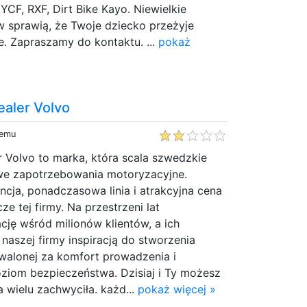
CF, RXF, Dirt Bike Kayo. Niewielkie
w sprawią, że Twoje dziecko przeżyje
. Zapraszamy do kontaktu. ...
pokaż
aler Volvo
temu
 Volvo to marka, która scala szwedzkie
owe zapotrzebowania motoryzacyjne.
cja, ponadczasowa linia i atrakcyjna cena
e tej firmy. Na przestrzeni lat
ję wśród milionów klientów, a ich
 naszej firmy inspiracją do stworzenia
hwalonej za komfort prowadzenia i
ziom bezpieczeństwa. Dzisiaj i Ty możesz
a wielu zachwyciła. każd...
pokaż więcej »