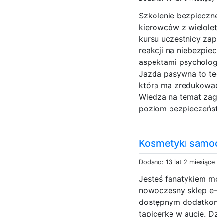
Szkolenie bezpieczne
kierowców z wielolet
kursu uczestnicy zap
reakcji na niebezpie
aspektami psychologi
Jazda pasywna to t
która ma zredukowa
Wiedza na temat za
poziom bezpieczeńst
Kosmetyki samo
Dodano: 13 lat 2 miesiące
Jesteś fanatykiem m
nowoczesny sklep e-
dostępnym dodatkom,
tapicerkę w aucie. D