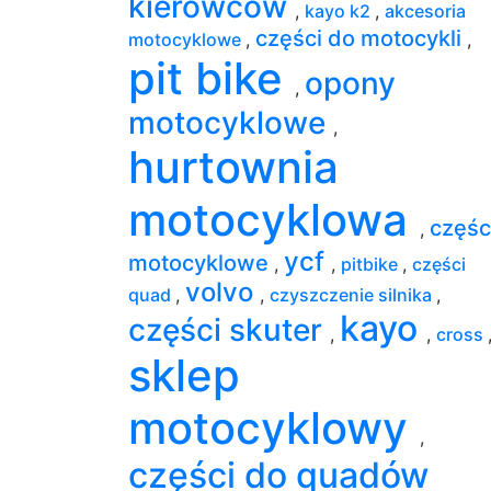
kierowców
,
kayo k2
,
akcesoria
części do motocykli
motocyklowe
,
,
pit bike
opony
,
motocyklowe
,
hurtownia
motocyklowa
częśc
,
ycf
motocyklowe
,
,
pitbike
,
części
volvo
quad
,
,
czyszczenie silnika
,
kayo
części skuter
,
,
cross
sklep
motocyklowy
,
części do quadów