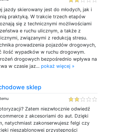
j jazdy skierowany jest do młodych, jak i
nią praktyką. W trakcie trzech etapów
oznają się z technicznymi możliwościami
czeństwa e ruchu ulicznym, a także z
cznymi, związanymi z redukcją stresu.
echnika prowadzenia pojazdów drogowych,
ć ilość wypadków w ruchu drogowym.
grożeń drogowych bezpośrednio wpływa na
wa w czasie jaz...
pokaż więcej »
chodowe sklep
 temu
otoryzacji? Zatem niezwłocznie odwiedź
commerce z akcesoriami do aut. Dzięki
 natychmiast zakonserwujesz felgi czy
zięki nieszablonowej przystępności