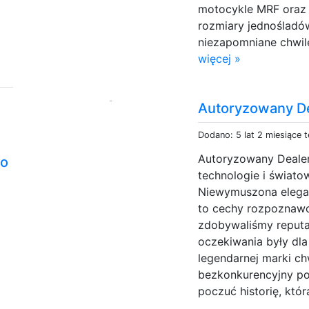
motocykle MRF oraz Y
rozmiary jednośladó
niezapomniane chwile
więcej »
Autoryzowany De
Dodano: 5 lat 2 miesiące 
Autoryzowany Dealer
do
technologie i świat
Niewymuszona elegan
to cechy rozpoznawcz
zdobywaliśmy reputac
oczekiwania były dla
legendarnej marki c
bezkonkurencyjny po
poczuć historię, któr