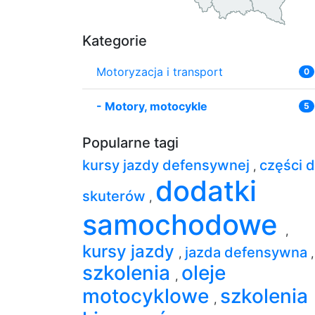
Kategorie
Motoryzacja i transport
0
-
Motory, motocykle
5
Popularne tagi
kursy jazdy defensywnej
części 
,
dodatki
skuterów
,
samochodowe
,
kursy jazdy
jazda defensywna
,
,
szkolenia
oleje
,
motocyklowe
szkolenia
,