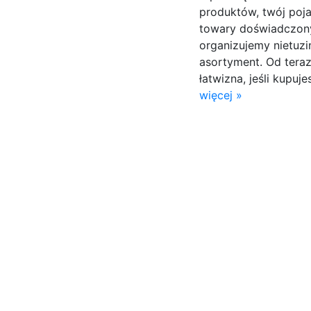
produktów, twój poj
towary doświadczon
organizujemy nietuz
asortyment. Od tera
łatwizna, jeśli kupu
więcej »