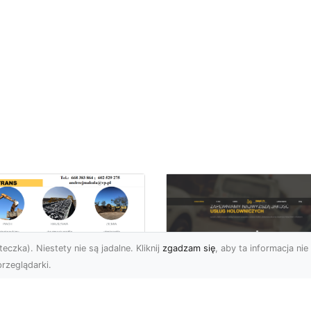
eczka). Niestety nie są jadalne. Kliknij
zgadzam się
, aby ta informacja nie 
rzeglądarki.
ługi Przygotowania
renu pod Nowe
FHU XMar – Szybka 