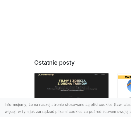
Ostatnie posty
Informujemy, że na naszej stronie stosowane są pliki cookies (tzw. ciast
więcej, w tym jak zarządzać plikami cookies za pośrednictwem swojej p
Us
Usługi dronem
Te
Tarnów –