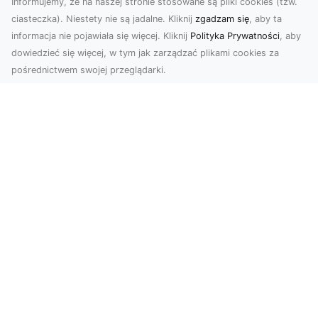
Informujemy, że na naszej stronie stosowane są pliki cookies (tzw.
ciasteczka). Niestety nie są jadalne. Kliknij
zgadzam się
, aby ta
informacja nie pojawiała się więcej. Kliknij
Polityka Prywatności
, aby
dowiedzieć się więcej, w tym jak zarządzać plikami cookies za
pośrednictwem swojej przeglądarki.
Usługi dronem Tarnów – nowoczesne
spojrzenie na promocję i dokumentację
Współczesne technologie oferują coraz więcej
możliwości w zakresie fotografii i filmowania.
Drony,...