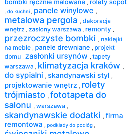
bombki ręcznie malowane
rolety sopot
,
panele winylowe
,
do kuchni
,
,
metalowa pergola
dekoracja
,
remonty
wnętrz
zasłony warszawa
,
,
,
przezroczyste bombki
naklejki
,
panele drewniane
na meble
projekt
,
,
zasłonki ursynów
domu
tapety
,
,
klimatyzacja kraków
warszawa
,
,
do sypialni
skandynawski styl
,
,
rolety
projektowanie wnętrz
,
trójmiasto
fototapeta do
,
salonu
warszawa
,
,
skandynawskie dodatki
firma
,
remontowa
,
podkłady do podłóg
,
świeczniki metalowe