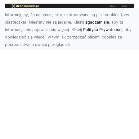
Informujemy, że na naszej stronie stosowane są pliki cookies (tzw.
ciasteczka). Niestety nie są jadalne. Kliknij
zgadzam się
, aby ta
informacja nie pojawiała się więcej. Kliknij
Polityka Prywatności
, aby
dowiedzieć się więcej, w tym jak zarządzać plikami cookies za
pośrednictwem swojej przeglądarki.
Usługi dronem Tarnów – nowoczesne
spojrzenie na promocję i dokumentację
Współczesne technologie oferują coraz więcej
możliwości w zakresie fotografii i filmowania.
Drony,...