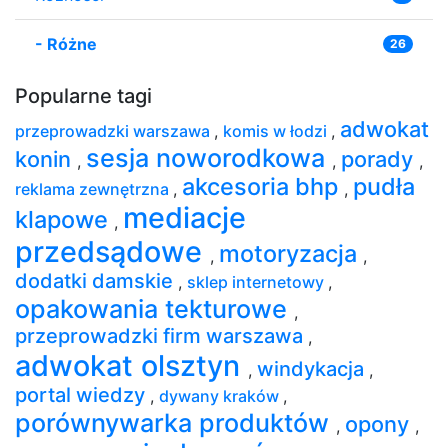
-
Różne
26
Popularne tagi
adwokat
przeprowadzki warszawa
,
komis w łodzi
,
sesja noworodkowa
konin
porady
,
,
,
akcesoria bhp
pudła
reklama zewnętrzna
,
,
mediacje
klapowe
,
przedsądowe
motoryzacja
,
,
dodatki damskie
,
sklep internetowy
,
opakowania tekturowe
,
przeprowadzki firm warszawa
,
adwokat olsztyn
windykacja
,
,
portal wiedzy
,
dywany kraków
,
porównywarka produktów
opony
,
,