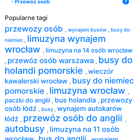
-
Przewóz osób
7
Popularne tagi
przewozy osób
,
wynajem busów
,
busy do
limuzyna wynajem
niemiec
,
wrocław
limuzyna na 14 osób wrocław
,
busy do
przewóz osób warszawa
,
,
holandi pomorskie
wieczór
,
busy do niemiec
kawalerski wrocław
,
limuzyna wrocław
pomorskie
,
,
bus holandia
przewozy
paczki do anglii
,
,
osób łódź
wynajem autokarów
,
busy
,
przewóz osób do anglii
łódź
,
,
autobusy
limuzyna na 11 osób
,
bus do anglii
wrocław
wynajem
,
,