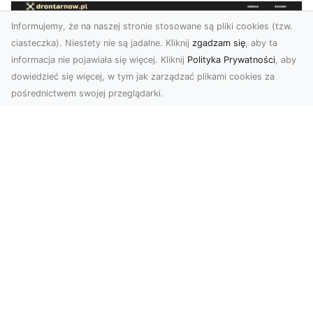
Informujemy, że na naszej stronie stosowane są pliki cookies (tzw.
ciasteczka). Niestety nie są jadalne. Kliknij
zgadzam się
, aby ta
informacja nie pojawiała się więcej. Kliknij
Polityka Prywatności
, aby
dowiedzieć się więcej, w tym jak zarządzać plikami cookies za
pośrednictwem swojej przeglądarki.
Usługi dronem Tarnów – nowoczesne
spojrzenie na promocję i dokumentację
Współczesne technologie oferują coraz więcej
możliwości w zakresie fotografii i filmowania.
Drony,...