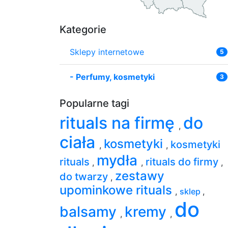
Kategorie
Sklepy internetowe
5
-
Perfumy, kosmetyki
3
Popularne tagi
rituals na firmę
do
,
ciała
kosmetyki
kosmetyki
,
,
mydła
rituals
rituals do firmy
,
,
,
zestawy
do twarzy
,
upominkowe rituals
,
sklep
,
do
balsamy
kremy
,
,