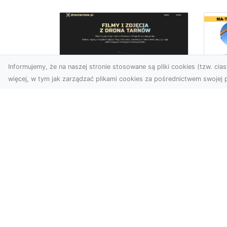
Informujemy, że na naszej stronie stosowane są pliki cookies (tzw. ciast
więcej, w tym jak zarządzać plikami cookies za pośrednictwem swojej p
Us
Usługi dronem
Te
Tarnów –
In
nowoczesne
Ra
spojrzenie na
Ko
promocję i
M
dokumentację
Prz
Współczesne technologie
Kl
oferują coraz więcej
Inw
możliwości w zakresie
Fi
fotografii i filmowania.
Rad
Drony,...