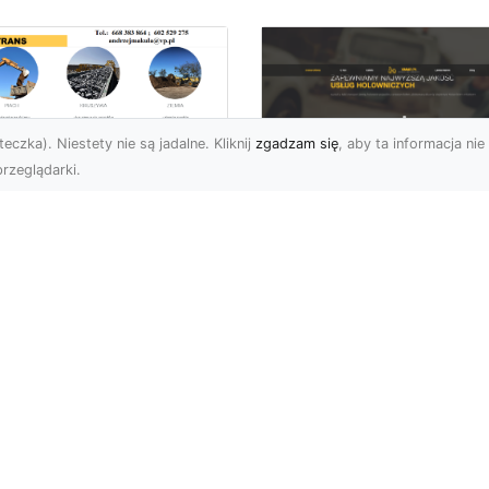
eczka). Niestety nie są jadalne. Kliknij
zgadzam się
, aby ta informacja nie 
rzeglądarki.
ługi Przygotowania
renu pod Nowe
FHU XMar – Szybka 
westycje w
Niezawodna Pomo
domiu –
Drogowa w Radomiu
mpleksowa Oferta
Okolicach
A-TRANS
FHU XMar – Partner
ygotowanie Terenu –
Kierowców w Trudnych
uczowy Krok w Każdej
Sytuacjach na Drodze
estycji Budowlanej
Każdy kierowca może
rma MA-TRANS z
znaleźć się w sy...
omia ofer...