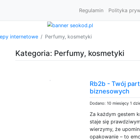
Regulamin
Polityka pry
lepy internetowe
Perfumy, kosmetyki
Kategoria: Perfumy, kosmetyki
Rb2b - Twój par
biznesowych
Dodano: 10 miesięcy 1 dzi
Za każdym gestem kry
staje się prawdziwy
wierzymy, że upomine
opakowanie – to emo