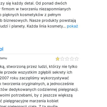
iczy się każdy detal. Od ponad dwóch
 firmom w tworzeniu niezapomnianych
 do pięknych kosmetyków z pełnym
b biznesowych. Nasze produkty powstają
ludzi i planety. Każda linia kosmety...
pokaż
pl
 temu
ą, stworzoną przez ludzi, którzy nie tylko
le przede wszystkim zgłębili sekrety ich
 2007 roku zaczęliśmy wykorzystywać
do tworzenia oryginalnych, a jednocześnie
tów dedykowanych codziennej pielęgnacji.
woimi potrzebami, by z jeszcze większą
ć pielęgnacyjne marzenia kobiet
ej pielęgnacji ciała. Z tą myślę