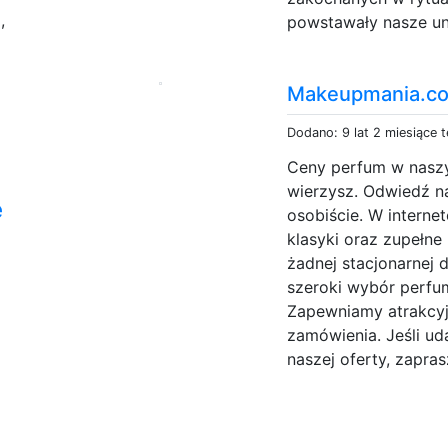
y
,
powstawały nasze uni
Makeupmania.com
Dodano: 9 lat 2 miesiące 
Ceny perfum w naszy
wierzysz. Odwiedź n
e
osobiście. W internet
klasyki oraz zupełne 
żadnej stacjonarnej 
szeroki wybór perf
Zapewniamy atrakcyj
zamówienia. Jeśli ud
naszej oferty, zapras