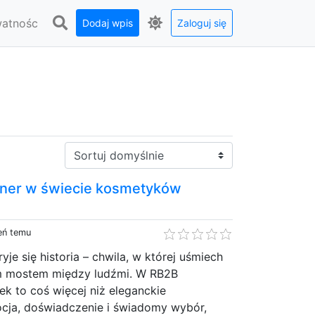
watnośc
Dodaj wpis
Zaloguj się
Sortuj:
tner w świecie kosmetyków
eń temu
je się historia – chwila, w której uśmiech
m mostem między ludźmi. W RB2B
k to coś więcej niż eleganckie
cja, doświadczenie i świadomy wybór,