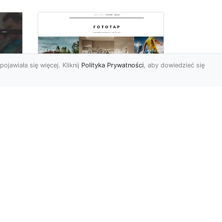
pojawiała się więcej. Kliknij
Polityka Prywatności
, aby dowiedzieć się
i
Najmodniejsze w tym
c
sezonie tapety
 i
ścienne – poznaj je i
Ty!
Świat aranżacji wnętrz
ostatnimi czasy przeżywa
bardzo duże zmiany. Ciągle
pojawiają się nowe tre...