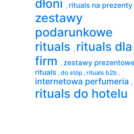
dłoni
rituals na prezent
,
zestawy
podarunkowe
rituals
rituals dla
,
firm
zestawy prezentow
,
rituals
do stóp
rituals b2b
,
,
,
internetowa perfumeria
,
rituals do hotelu