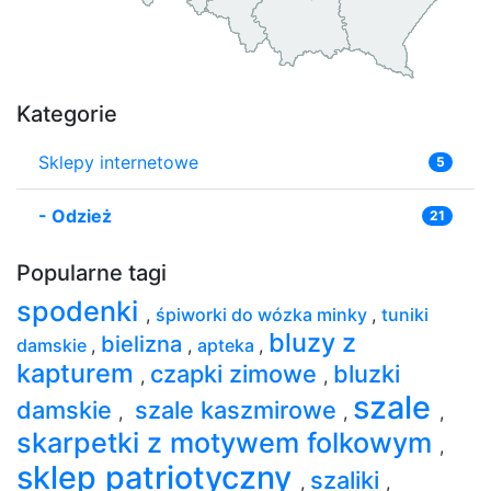
Kategorie
Sklepy internetowe
5
-
Odzież
21
Popularne tagi
spodenki
,
śpiworki do wózka minky
,
tuniki
bluzy z
bielizna
damskie
,
,
apteka
,
kapturem
czapki zimowe
bluzki
,
,
szale
damskie
szale kaszmirowe
,
,
,
skarpetki z motywem folkowym
,
sklep patriotyczny
szaliki
,
,