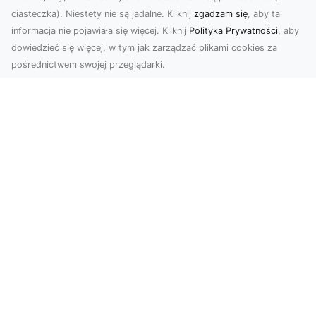
ciasteczka). Niestety nie są jadalne. Kliknij
zgadzam się
, aby ta
informacja nie pojawiała się więcej. Kliknij
Polityka Prywatności
, aby
dowiedzieć się więcej, w tym jak zarządzać plikami cookies za
pośrednictwem swojej przeglądarki.
Usługi dronem Tarnów – nowoczesne
spojrzenie na promocję i dokumentację
Współczesne technologie oferują coraz więcej
możliwości w zakresie fotografii i filmowania.
Drony,...
Usługi Przygotowania Terenu pod
Nowe Inwestycje w Radomiu –