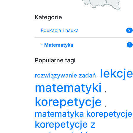
Kategorie
Edukacja i nauka
2
-
Matematyka
1
Popularne tagi
lekcj
rozwiązywanie zadań
,
matematyki
,
korepetycje
,
matematyka korepetycj
korepetycje z