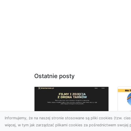
Ostatnie posty
Informujemy, że na naszej stronie stosowane są pliki cookies (tzw. ciast
więcej, w tym jak zarządzać plikami cookies za pośrednictwem swojej p