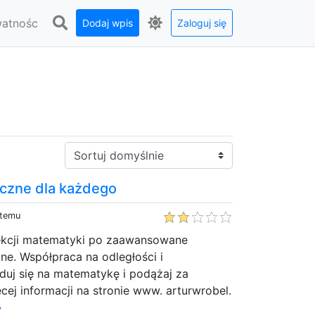
watnośc
Dodaj wpis
Zaloguj się
Sortuj:
czne dla każdego
 temu
ekcji matematyki po zaawansowane
e. Współpraca na odległości i
duj się na matematykę i podążaj za
ej informacji na stronie www. arturwrobel.
»