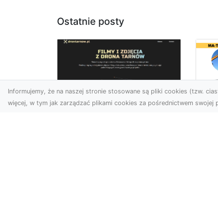
Ostatnie posty
Informujemy, że na naszej stronie stosowane są pliki cookies (tzw. ciast
więcej, w tym jak zarządzać plikami cookies za pośrednictwem swojej p
Us
Usługi dronem
Te
Tarnów –
In
nowoczesne
Ra
spojrzenie na
Ko
promocję i
M
dokumentację
Prz
Współczesne technologie
Kl
oferują coraz więcej
Inw