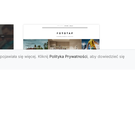
pojawiała się więcej. Kliknij
Polityka Prywatności
, aby dowiedzieć się
i
Najmodniejsze w tym
c
sezonie tapety
 i
ścienne – poznaj je i
Ty!
Świat aranżacji wnętrz
ostatnimi czasy przeżywa
bardzo duże zmiany. Ciągle