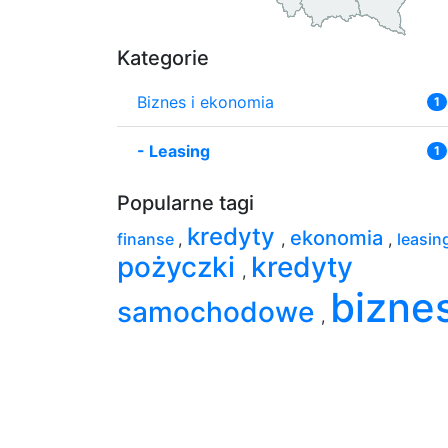
Kategorie
Biznes i ekonomia
1
-
Leasing
1
Popularne tagi
kredyty
ekonomia
finanse
,
,
,
leasin
pożyczki
kredyty
,
bizne
samochodowe
,