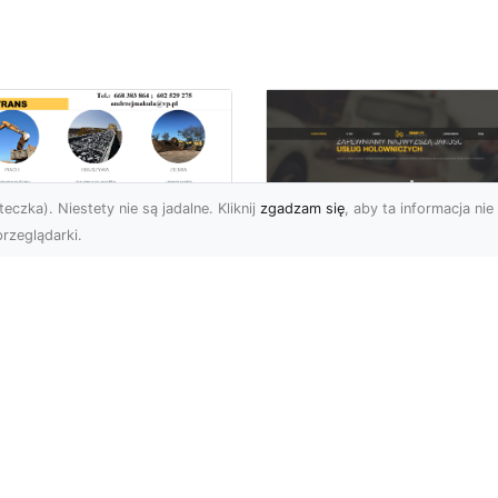
eczka). Niestety nie są jadalne. Kliknij
zgadzam się
, aby ta informacja nie 
rzeglądarki.
ługi Przygotowania
renu pod Nowe
FHU XMar – Szybka 
westycje w
Niezawodna Pomo
domiu –
Drogowa w Radomiu
mpleksowa Oferta
Okolicach
A-TRANS
FHU XMar – Partner
ygotowanie Terenu –
Kierowców w Trudnych
uczowy Krok w Każdej
Sytuacjach na Drodze
estycji Budowlanej