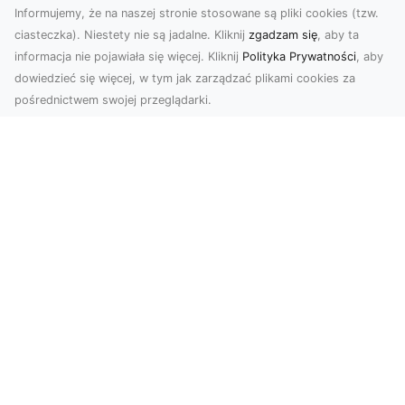
Informujemy, że na naszej stronie stosowane są pliki cookies (tzw.
ciasteczka). Niestety nie są jadalne. Kliknij
zgadzam się
, aby ta
informacja nie pojawiała się więcej. Kliknij
Polityka Prywatności
, aby
dowiedzieć się więcej, w tym jak zarządzać plikami cookies za
pośrednictwem swojej przeglądarki.
Usługi dronem Tarnów – nowoczesne
spojrzenie na promocję i dokumentację
Współczesne technologie oferują coraz więcej
możliwości w zakresie fotografii i filmowania.
Drony,...