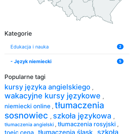
Kategorie
Edukacja i nauka
2
-
Język niemiecki
5
Popularne tagi
kursy języka angielskiego
,
wakacyjne kursy językowe
,
tłumaczenia
niemiecki online
,
sosnowiec
szkoła językowa
,
,
tłumaczenia rosyjski
tłumaczenia angielski
,
,
szkoła
tłumaczenia śląsk
toeic cena
,
,