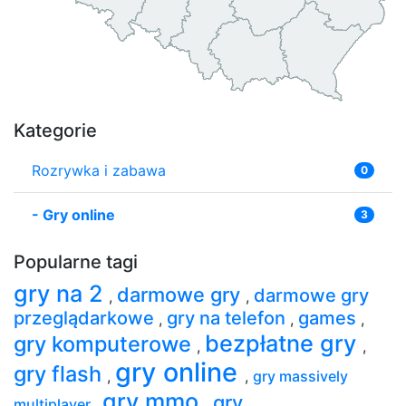
Kategorie
Rozrywka i zabawa
0
-
Gry online
3
Popularne tagi
gry na 2
darmowe gry
darmowe gry
,
,
przeglądarkowe
gry na telefon
games
,
,
,
bezpłatne gry
gry komputerowe
,
,
gry online
gry flash
,
,
gry massively
gry mmo
gry
multiplayer
,
,