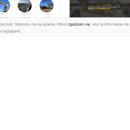
eczka). Niestety nie są jadalne. Kliknij
zgadzam się
, aby ta informacja nie 
rzeglądarki.
ługi Przygotowania
renu pod Nowe
FHU XMar – Szybka 
westycje w
Niezawodna Pomo
domiu –
Drogowa w Radomiu
mpleksowa Oferta
Okolicach
A-TRANS
FHU XMar – Partner
ygotowanie Terenu –
Kierowców w Trudnych
uczowy Krok w Każdej
Sytuacjach na Drodze
estycji Budowlanej
Każdy kierowca może
rma MA-TRANS z
znaleźć się w sy...
omia ofer...