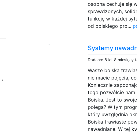
osobna cechuje się 
sprawdzonych, solidn
funkcję w każdej syt
od polskiego pro...
p
Systemy nawadni
Dodano: 8 lat 8 miesięcy 
Wasze boiska trawias
i
nie macie pojęcia, c
,
Koniecznie zapoznajc
tego pozwólcie nam 
Boiska. Jest to swo
polega? W tym progr
który uwzględnia okr
Boiska trawiaste po
nawadniane. W tej kwe