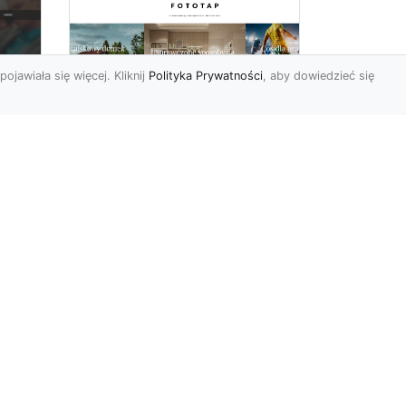
pojawiała się więcej. Kliknij
Polityka Prywatności
, aby dowiedzieć się
i
Najmodniejsze w tym
c
sezonie tapety
 i
ścienne – poznaj je i
Ty!
Świat aranżacji wnętrz
ostatnimi czasy przeżywa
bardzo duże zmiany. Ciągle
pojawiają się nowe tre...