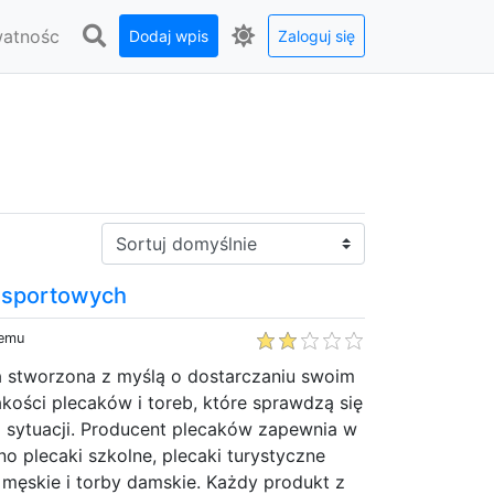
watnośc
Dodaj wpis
Zaloguj się
Sortuj:
 sportowych
temu
a stworzona z myślą o dostarczaniu swoim
jakości plecaków i toreb, które sprawdzą się
j sytuacji. Producent plecaków zapewnia w
no plecaki szkolne, plecaki turystyczne
 męskie i torby damskie. Każdy produkt z