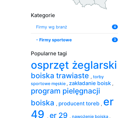
Kategorie
Firmy wg branż
4
-
Firmy sportowe
3
Popularne tagi
osprzęt żeglarsk
boiska trawiaste
,
torby
zakładanie boisk
sportowe męskie
,
,
program pielęgnacji
er
boiska
producent toreb
,
,
49
er 29
,
,
nawożenie boiska
,