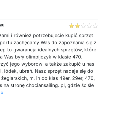
emu
rzami i również potrzebujecie kupić sprzęt
sportu zachęcamy Was do zapoznania się z
lep to gwarancja idealnych sprzętów, które
la Was były olimpijczyk w klasie 470.
rzyć jego wyborowi a także zakupić u nas
i, łódek, ubrań. Nasz sprzęt nadaje się do
żeglarskich, m. in do klas 49er, 29er, 470,
na stronę chociansailing. pl, gdzie ściśle
 »