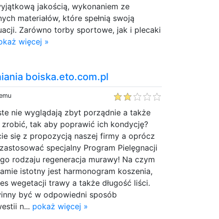
wyjątkową jakością, wykonaniem ze
ych materiałów, które spełnią swoją
uacji. Zarówno torby sportowe, jak i plecaki
okaż więcej »
ania boiska.eto.com.pl
temu
te nie wyglądają zbyt porządnie a także
o zrobić, tak aby poprawić ich kondycję?
ie się z propozycją naszej firmy a oprócz
zastosować specjalny Program Pielęgnacji
jego rodzaju regeneracja murawy! Na czym
amie istotny jest harmonogram koszenia,
es wegetacji trawy a także długość liści.
winny być w odpowiedni sposób
stii n...
pokaż więcej »