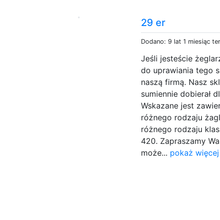
29 er
Dodano: 9 lat 1 miesiąc t
Jeśli jesteście żegla
do uprawiania tego 
naszą firmą. Nasz sk
sumiennie dobierał d
Wskazane jest zawie
różnego rodzaju żagl
różnego rodzaju klas 
420. Zapraszamy Was 
może...
pokaż więcej