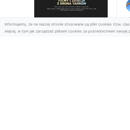
Informujemy, że na naszej stronie stosowane są pliki cookies (tzw. ciast
więcej, w tym jak zarządzać plikami cookies za pośrednictwem swojej p
Us
Usługi dronem
Te
Tarnów –
In
nowoczesne
Ra
spojrzenie na
Ko
promocję i
M
dokumentację
Prz
Współczesne technologie
Kl
oferują coraz więcej
Inw
możliwości w zakresie
Fi
fotografii i filmowania.
Rad
Drony,...