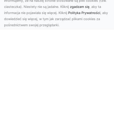
Informujemy, że na naszej stronie stosowane są pliki cookies (tzw.
ciasteczka). Niestety nie są jadalne. Kliknij
zgadzam się
, aby ta
informacja nie pojawiała się więcej. Kliknij
Polityka Prywatności
, aby
dowiedzieć się więcej, w tym jak zarządzać plikami cookies za
pośrednictwem swojej przeglądarki.
Usługi dronem Tarnów – nowoczesne
spojrzenie na promocję i dokumentację
Współczesne technologie oferują coraz więcej
możliwości w zakresie fotografii i filmowania.
Drony,...
Usługi Przygotowania Terenu pod