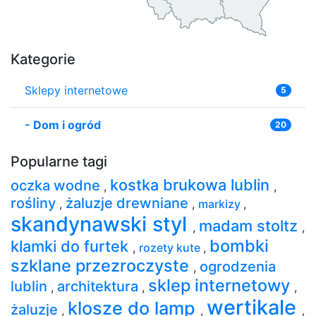
Kategorie
Sklepy internetowe
5
-
Dom i ogród
20
Popularne tagi
kostka brukowa lublin
oczka wodne
,
,
rośliny
żaluzje drewniane
,
,
markizy
,
skandynawski styl
madam stoltz
,
,
bombki
klamki do furtek
,
rozety kute
,
szklane przezroczyste
ogrodzenia
,
sklep internetowy
lublin
architektura
,
,
,
wertikale
klosze do lamp
żaluzje
,
,
,