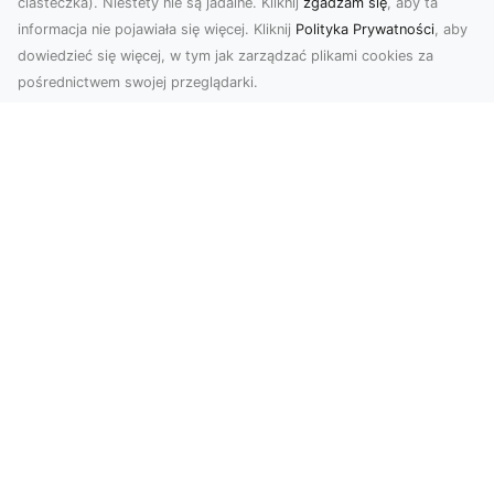
ciasteczka). Niestety nie są jadalne. Kliknij
zgadzam się
, aby ta
informacja nie pojawiała się więcej. Kliknij
Polityka Prywatności
, aby
dowiedzieć się więcej, w tym jak zarządzać plikami cookies za
pośrednictwem swojej przeglądarki.
Usługi dronem Tarnów – nowoczesne
spojrzenie na promocję i dokumentację
Współczesne technologie oferują coraz więcej
możliwości w zakresie fotografii i filmowania.
Drony,...