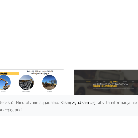
eczka). Niestety nie są jadalne. Kliknij
zgadzam się
, aby ta informacja nie 
rzeglądarki.
ługi Przygotowania
renu pod Nowe
FHU XMar – Szybka 
westycje w
Niezawodna Pomo