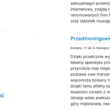
seksualnego! potencj
internetowy, znajdą
renomowanych firm f
oraz tabletek musują
Przedtreningowk
Dodano: 11 lat 4 miesiące
Dzięki przelicznie w
Idealny apendyks pr
przyroście mas mięśn
postawa owe marzeni
wspomoże bolesny tr
dzięki temu efekty b
wiadomo ciosem z ni
ki
istnieje wiele anek
góry mięśniowej, nat