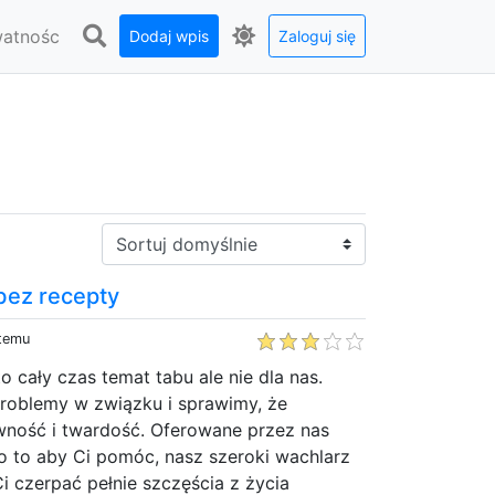
watnośc
Dodaj wpis
Zaloguj się
Sortuj:
bez recepty
 temu
o cały czas temat tabu ale nie dla nas.
oblemy w związku i sprawimy, że
ność i twardość. Oferowane przez nas
o to aby Ci pomóc, nasz szeroki wachlarz
 czerpać pełnie szczęścia z życia