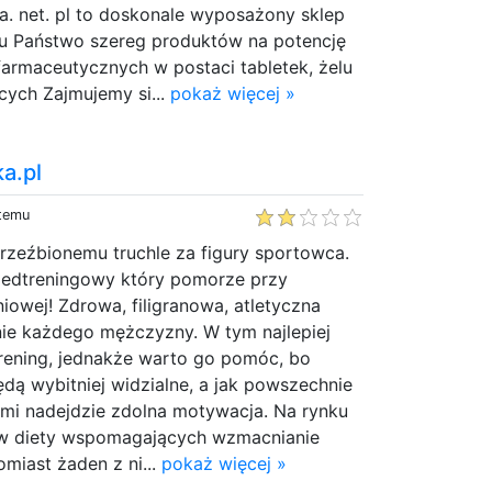
a. net. pl to doskonale wyposażony sklep
 tu Państwo szereg produktów na potencję
armaceutycznych w postaci tabletek, żelu
cych Zajmujemy si...
pokaż więcej »
a.pl
 temu
yrzeźbionemu truchle za figury sportowca.
zedtreningowy który pomorze przy
iowej! Zdrowa, filigranowa, atletyczna
e każdego mężczyzny. W tym najlepiej
ening, jednakże warto go pomóc, bo
ędą wybitniej widzialne, a jak powszechnie
mi nadejdzie zdolna motywacja. Na rynku
sów diety wspomagających wzmacnianie
omiast żaden z ni...
pokaż więcej »