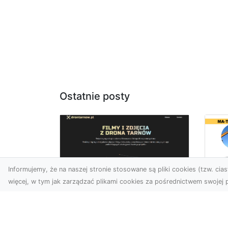
Ostatnie posty
Informujemy, że na naszej stronie stosowane są pliki cookies (tzw. ciast
więcej, w tym jak zarządzać plikami cookies za pośrednictwem swojej p
Us
Usługi dronem
Te
Tarnów –
In
nowoczesne