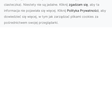
ciasteczka). Niestety nie są jadalne. Kliknij
zgadzam się
, aby ta
informacja nie pojawiała się więcej. Kliknij
Polityka Prywatności
, aby
dowiedzieć się więcej, w tym jak zarządzać plikami cookies za
pośrednictwem swojej przeglądarki.
Usługi dronem Tarnów – nowoczesne
spojrzenie na promocję i dokumentację
Współczesne technologie oferują coraz więcej
możliwości w zakresie fotografii i filmowania.
Drony,...