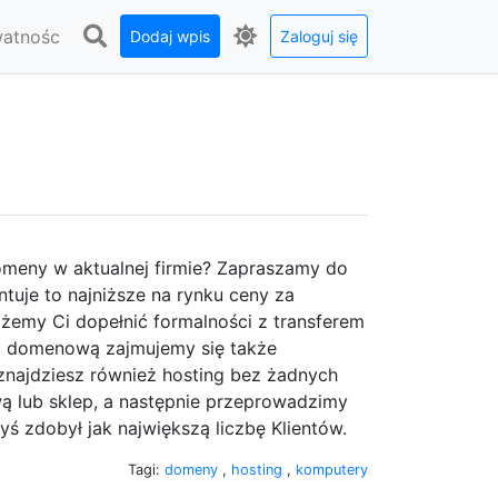
watnośc
Dodaj wpis
Zaloguj się
domeny w aktualnej firmie? Zapraszamy do
ntuje to najniższe na rynku ceny za
ożemy Ci dopełnić formalności z transferem
ą domenową zajmujemy się także
znajdziesz również hosting bez żadnych
ową lub sklep, a następnie przeprowadzimy
ś zdobył jak największą liczbę Klientów.
Tagi:
domeny
,
hosting
,
komputery