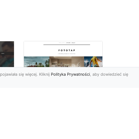
pojawiała się więcej. Kliknij
Polityka Prywatności
, aby dowiedzieć się
i
Najmodniejsze w tym
c
sezonie tapety
 i
ścienne – poznaj je i
Ty!
Świat aranżacji wnętrz