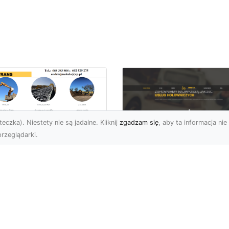
eczka). Niestety nie są jadalne. Kliknij
zgadzam się
, aby ta informacja nie 
rzeglądarki.
ługi Przygotowania
renu pod Nowe
FHU XMar – Szybka 
westycje w
Niezawodna Pomo
domiu –
Drogowa w Radomiu
mpleksowa Oferta
Okolicach
A-TRANS
FHU XMar – Partner
ygotowanie Terenu –