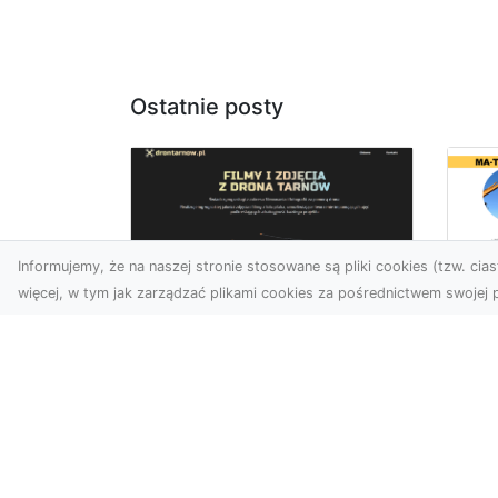
Ostatnie posty
Informujemy, że na naszej stronie stosowane są pliki cookies (tzw. ciast
więcej, w tym jak zarządzać plikami cookies za pośrednictwem swojej p
Us
Usługi dronem
Te
Tarnów –
In
nowoczesne
Ra
spojrzenie na
Ko
promocję i
M
dokumentację
Prz