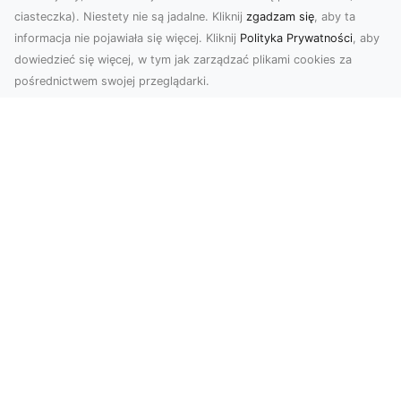
ciasteczka). Niestety nie są jadalne. Kliknij
zgadzam się
, aby ta
informacja nie pojawiała się więcej. Kliknij
Polityka Prywatności
, aby
dowiedzieć się więcej, w tym jak zarządzać plikami cookies za
pośrednictwem swojej przeglądarki.
Usługi dronem Tarnów – nowoczesne
spojrzenie na promocję i dokumentację
Współczesne technologie oferują coraz więcej
możliwości w zakresie fotografii i filmowania.
Drony,...