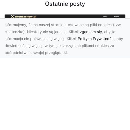
Ostatnie posty
Informujemy, że na naszej stronie stosowane są pliki cookies (tzw.
ciasteczka). Niestety nie są jadalne. Kliknij
zgadzam się
, aby ta
informacja nie pojawiała się więcej. Kliknij
Polityka Prywatności
, aby
dowiedzieć się więcej, w tym jak zarządzać plikami cookies za
pośrednictwem swojej przeglądarki.
Usługi dronem Tarnów – nowoczesne
spojrzenie na promocję i dokumentację
Współczesne technologie oferują coraz więcej
możliwości w zakresie fotografii i filmowania.
Drony,...