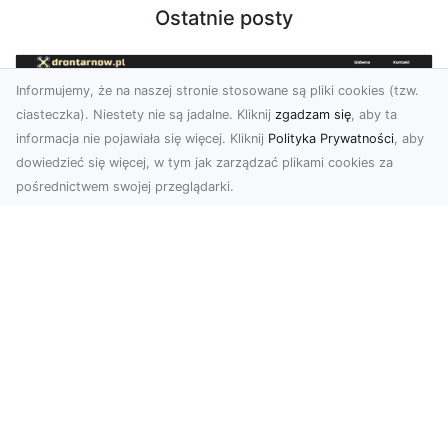
Ostatnie posty
Informujemy, że na naszej stronie stosowane są pliki cookies (tzw.
ciasteczka). Niestety nie są jadalne. Kliknij
zgadzam się
, aby ta
informacja nie pojawiała się więcej. Kliknij
Polityka Prywatności
, aby
dowiedzieć się więcej, w tym jak zarządzać plikami cookies za
pośrednictwem swojej przeglądarki.
Usługi dronem Tarnów – nowoczesne
spojrzenie na promocję i dokumentację
Współczesne technologie oferują coraz więcej
możliwości w zakresie fotografii i filmowania.
Drony,...