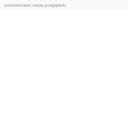
pośrednictwem swojej przeglądarki.
Usługi dronem Tarnów – nowoczesne
spojrzenie na promocję i dokumentację
Współczesne technologie oferują coraz więcej
możliwości w zakresie fotografii i filmowania.
Drony,...