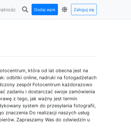
watnośc
Dodaj wpis
Zaloguj się
ocentrum, która od lat obecna jest na
ak: odbitki online, nadruki na fotogadżetach
wiadczony zespół Fotocentrum każdorazowo
łać zadaniu i dostarczać swoje zamówienia
awę z tego, jak ważny jest termin
ykowany system do przesyłania fotografii,
go znaczenia Do realizacji naszych usług
pierów. Zapraszamy Was do odwiedzin u