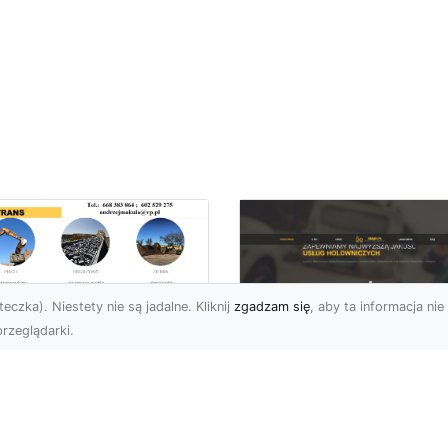
eczka). Niestety nie są jadalne. Kliknij
zgadzam się
, aby ta informacja nie 
rzeglądarki.
ługi Przygotowania
renu pod Nowe
FHU XMar – Szybka 
westycje w
Niezawodna Pomo
domiu –
Drogowa w Radomiu