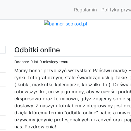
Regulamin
Polityka pry
Odbitki online
Dodano: 9 lat 9 miesięcy temu
Mamy honor przybliżyć wszystkim Państwu markę Fot
rynku fotograficznym, stale świadcząc usługi takie j
( kubki, maskotki, kalendarze, koszulki itp ). Doś
robi wszystko, co w jego mocy, aby w całości podo
ekspresowo oraz terminowo, gdyż zdajemy sobie spr
dostawy. Z naszym fotolabem zintegrowany jest ded
dzięki któremu termin "odbitki online" nabiera nowe
używamy jedynie profesjonalnych urządzeń oraz pa
nas. Pozdrowienia!