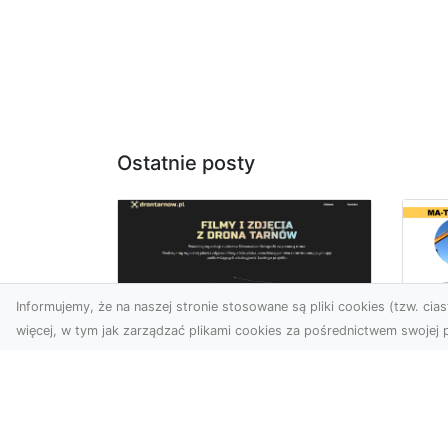
Ostatnie posty
Informujemy, że na naszej stronie stosowane są pliki cookies (tzw. ciast
więcej, w tym jak zarządzać plikami cookies za pośrednictwem swojej p
Us
Usługi dronem
Te
Tarnów –
In
nowoczesne
Ra
spojrzenie na