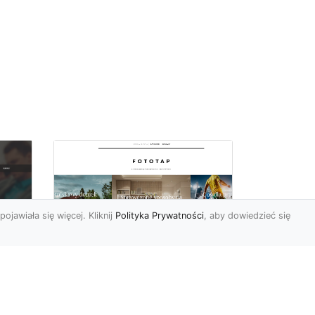
pojawiała się więcej. Kliknij
Polityka Prywatności
, aby dowiedzieć się
i
Najmodniejsze w tym
c
sezonie tapety
 i
ścienne – poznaj je i