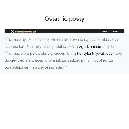
Ostatnie posty
Informujemy, że na naszej stronie stosowane są pliki cookies (tzw.
ciasteczka). Niestety nie są jadalne. Kliknij
zgadzam się
, aby ta
informacja nie pojawiała się więcej. Kliknij
Polityka Prywatności
, aby
dowiedzieć się więcej, w tym jak zarządzać plikami cookies za
pośrednictwem swojej przeglądarki.
Usługi dronem Tarnów – nowoczesne
spojrzenie na promocję i dokumentację
Współczesne technologie oferują coraz więcej
możliwości w zakresie fotografii i filmowania.