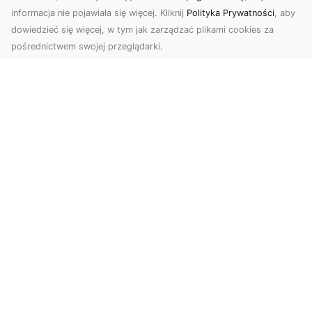
informacja nie pojawiała się więcej. Kliknij
Polityka Prywatności
, aby
dowiedzieć się więcej, w tym jak zarządzać plikami cookies za
pośrednictwem swojej przeglądarki.
Usługi dronem Tarnów – nowoczesne
spojrzenie na promocję i dokumentację
Współczesne technologie oferują coraz więcej
możliwości w zakresie fotografii i filmowania.
Drony,...