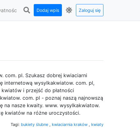
watnośc
Dodaj wpis
Zaloguj się
 com. pl. Szukasz dobrej kwiaciarni
nę internetową wysylkakwiatow. com. pl,
kwiatów i przejść do płatności
kwiatow. com. pl - poznaj naszą najnowszą
ję na nasze kwaity. www. wysylkakwiatow.
tę kwiatów na różne uroczystości.
Tagi:
bukiety ślubne
,
kwiaciarnia kraków
,
kwiaty