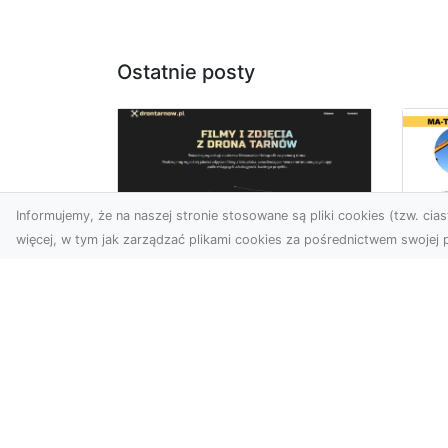
Ostatnie posty
Informujemy, że na naszej stronie stosowane są pliki cookies (tzw. ciast
więcej, w tym jak zarządzać plikami cookies za pośrednictwem swojej p
Us
Usługi dronem
Te
Tarnów –
In
nowoczesne
Ra
spojrzenie na
Ko
promocję i
M
dokumentację
Prz
Współczesne technologie
Kl