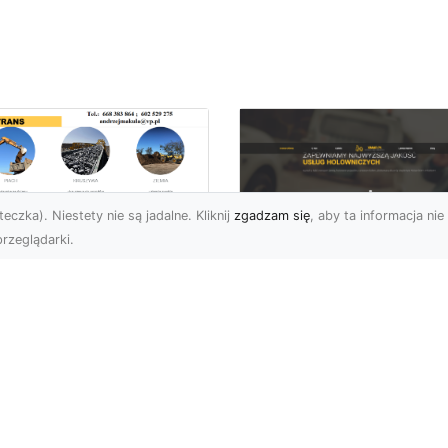
eczka). Niestety nie są jadalne. Kliknij
zgadzam się
, aby ta informacja nie 
rzeglądarki.
ługi Przygotowania
renu pod Nowe
FHU XMar – Szybka 
westycje w
Niezawodna Pomo
domiu –
Drogowa w Radomiu
mpleksowa Oferta
Okolicach
A-TRANS
FHU XMar – Partner
ygotowanie Terenu –
Kierowców w Trudnych
uczowy Krok w Każdej