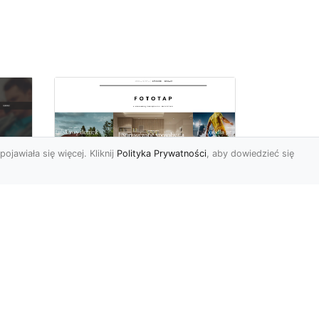
pojawiała się więcej. Kliknij
Polityka Prywatności
, aby dowiedzieć się
i
Najmodniejsze w tym
c
sezonie tapety
 i
ścienne – poznaj je i
Ty!
Świat aranżacji wnętrz
ostatnimi czasy przeżywa