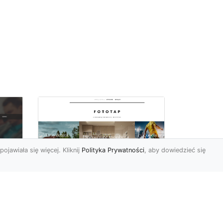
pojawiała się więcej. Kliknij
Polityka Prywatności
, aby dowiedzieć się
i
Najmodniejsze w tym
c
sezonie tapety
 i
ścienne – poznaj je i