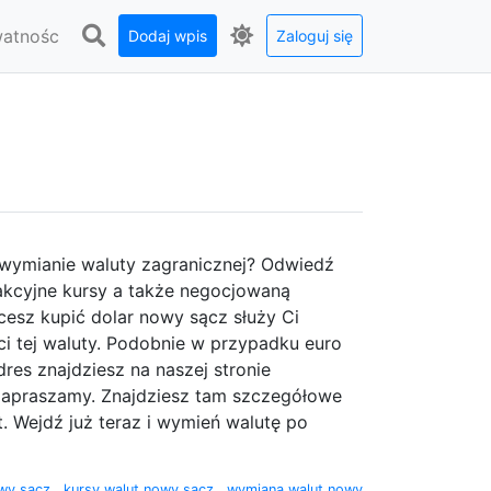
watnośc
Dodaj wpis
Zaloguj się
y wymianie waluty zagranicznej? Odwiedź
akcyjne kursy a także negocjowaną
cesz kupić dolar nowy sącz służy Ci
i tej waluty. Podobnie w przypadku euro
es znajdziesz na naszej stronie
 zapraszamy. Znajdziesz tam szczegółowe
t. Wejdź już teraz i wymień walutę po
wy sącz
,
kursy walut nowy sącz
,
wymiana walut nowy