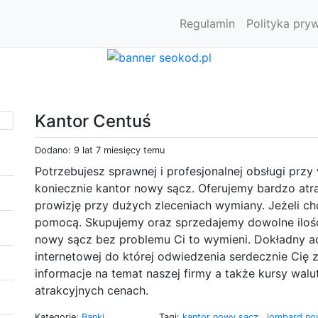
Regulamin
Polityka pry
Kantor Centuś
Dodano: 9 lat 7 miesięcy temu
Potrzebujesz sprawnej i profesjonalnej obsługi prz
koniecznie kantor nowy sącz. Oferujemy bardzo atr
prowizję przy dużych zleceniach wymiany. Jeżeli ch
pomocą. Skupujemy oraz sprzedajemy dowolne ilośc
nowy sącz bez problemu Ci to wymieni. Dokładny adr
internetowej do której odwiedzenia serdecznie Cię
informacje na temat naszej firmy a także kursy walu
atrakcyjnych cenach.
Kategorie:
Banki,
Tagi:
kantor nowy sącz
,
lombard no