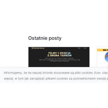
Ostatnie posty
Informujemy, że na naszej stronie stosowane są pliki cookies (tzw. ciast
więcej, w tym jak zarządzać plikami cookies za pośrednictwem swojej p
Us
Usługi dronem
Te
Tarnów –
In
nowoczesne
Ra
spojrzenie na