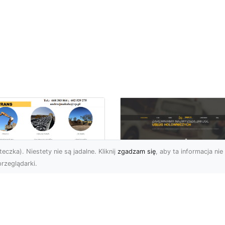
eczka). Niestety nie są jadalne. Kliknij
zgadzam się
, aby ta informacja nie 
rzeglądarki.
ługi Przygotowania
renu pod Nowe
FHU XMar – Szybka 
westycje w
Niezawodna Pomo
domiu –
Drogowa w Radomiu