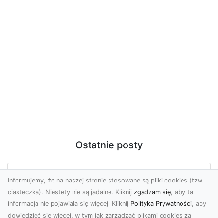
Ostatnie posty
Usługi dronem Tarnów – nowoczesne
Informujemy, że na naszej stronie stosowane są pliki cookies (tzw.
spojrzenie na promocję i dokumentację
ciasteczka). Niestety nie są jadalne. Kliknij
zgadzam się
, aby ta
informacja nie pojawiała się więcej. Kliknij
Polityka Prywatności
, aby
Współczesne technologie oferują coraz więcej
dowiedzieć się więcej, w tym jak zarządzać plikami cookies za