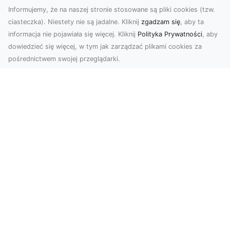
Informujemy, że na naszej stronie stosowane są pliki cookies (tzw.
ciasteczka). Niestety nie są jadalne. Kliknij
zgadzam się
, aby ta
informacja nie pojawiała się więcej. Kliknij
Polityka Prywatności
, aby
dowiedzieć się więcej, w tym jak zarządzać plikami cookies za
pośrednictwem swojej przeglądarki.
Usługi dronem Tarnów – nowoczesne
spojrzenie na promocję i dokumentację
Współczesne technologie oferują coraz więcej
możliwości w zakresie fotografii i filmowania.
Drony,...