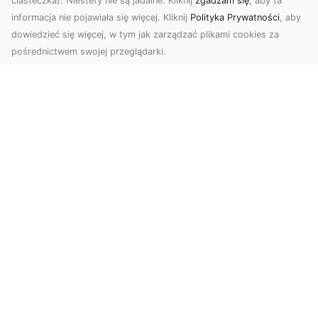
ciasteczka). Niestety nie są jadalne. Kliknij
zgadzam się
, aby ta
informacja nie pojawiała się więcej. Kliknij
Polityka Prywatności
, aby
dowiedzieć się więcej, w tym jak zarządzać plikami cookies za
pośrednictwem swojej przeglądarki.
Usługi dronem Tarnów – nowoczesne
spojrzenie na promocję i dokumentację
Współczesne technologie oferują coraz więcej
możliwości w zakresie fotografii i filmowania.
Drony,...