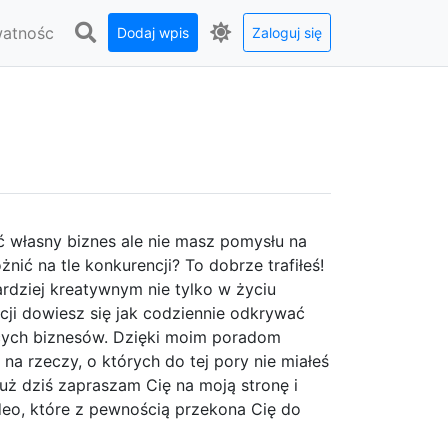
watnośc
Dodaj wpis
Zaloguj się
ć własny biznes ale nie masz pomysłu na
żnić na tle konkurencji? To dobrze trafiłeś!
ardziej kreatywnym nie tylko w życiu
acji dowiesz się jak codziennie odkrywać
jących biznesów. Dzięki moim poradom
na rzeczy, o których do tej pory nie miałeś
Już dziś zapraszam Cię na moją stronę i
eo, które z pewnością przekona Cię do