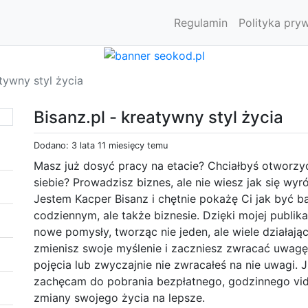
Regulamin
Polityka pry
atywny styl życia
Bisanz.pl - kreatywny styl życia
Dodano: 3 lata 11 miesięcy temu
Masz już dosyć pracy na etacie? Chciałbyś otworzy
siebie? Prowadzisz biznes, ale nie wiesz jak się wyró
Jestem Kacper Bisanz i chętnie pokażę Ci jak być b
codziennym, ale także biznesie. Dzięki mojej publik
nowe pomysły, tworząc nie jeden, ale wiele działa
zmienisz swoje myślenie i zaczniesz zwracać uwagę 
pojęcia lub zwyczajnie nie zwracałeś na nie uwagi. 
zachęcam do pobrania bezpłatnego, godzinnego vid
zmiany swojego życia na lepsze.