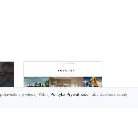
pojawiała się więcej. Kliknij
Polityka Prywatności
, aby dowiedzieć się
i
Najmodniejsze w tym
c
sezonie tapety
 i
ścienne – poznaj je i