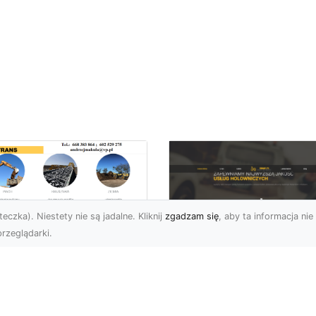
eczka). Niestety nie są jadalne. Kliknij
zgadzam się
, aby ta informacja nie 
rzeglądarki.
ługi Przygotowania
renu pod Nowe
FHU XMar – Szybka 
westycje w
Niezawodna Pomo
domiu –
Drogowa w Radomiu