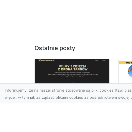
Ostatnie posty
Informujemy, że na naszej stronie stosowane są pliki cookies (tzw. ciast
więcej, w tym jak zarządzać plikami cookies za pośrednictwem swojej p
Us
Usługi dronem
Te
Tarnów –
In
nowoczesne
Ra
spojrzenie na