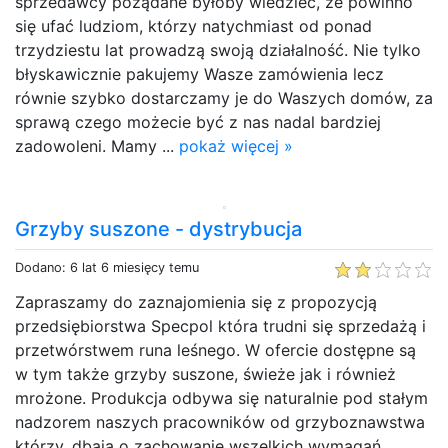
sprzedawcy pożądane byłoby wiedzieć, że powinno
się ufać ludziom, którzy natychmiast od ponad
trzydziestu lat prowadzą swoją działalność. Nie tylko
błyskawicznie pakujemy Wasze zamówienia lecz
równie szybko dostarczamy je do Waszych domów, za
sprawą czego możecie być z nas nadal bardziej
zadowoleni. Mamy ...
pokaż więcej »
Grzyby suszone - dystrybucja
Dodano: 6 lat 6 miesięcy temu
Zapraszamy do zaznajomienia się z propozycją
przedsiębiorstwa Specpol która trudni się sprzedażą i
przetwórstwem runa leśnego. W ofercie dostępne są
w tym także grzyby suszone, świeże jak i również
mrożone. Produkcja odbywa się naturalnie pod stałym
nadzorem naszych pracowników od grzyboznawstwa
którzy, dbają o zachowanie wszelkich wymagań