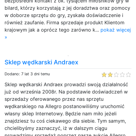
bezpośredni kontakt z ok. tysiącem miłośników gry w
bilard, którzy korzystają z jej doradztwa oraz pomocy
w doborze sprzętu do gry, zyskała doświadczenie i
również zaufanie. Firma sprzedaje produkt Klientom
krajowym jak a oprócz tego zarówno k...
pokaż więcej
»
Sklep wędkarski Andraex
Dodano: 7 lat 3 dni temu
Sklep wędkarski Andraex prowadzi swoją działalność
już od września 2008r. Na podstawie doświadczeń w
sprzedaży oferowanego przez nas sprzętu
wędkarskiego na Allegro postanowiliśmy uruchomić
własny sklep Internetowy. Będzie nam miło jeżeli
znajdziesz tu coś ciekawego dla siebie. Tym samym,
chcielibyśmy zaznaczyć, iż w dalszym ciągu
prowadzimy sprzedaż poprzez nasze aukcje Allegro