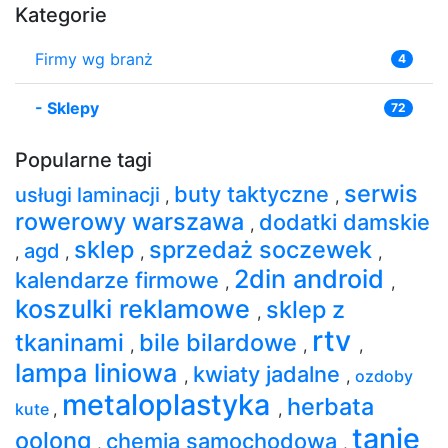
Kategorie
Firmy wg branż
4
-
Sklepy
72
Popularne tagi
serwis
buty taktyczne
usługi laminacji
,
,
rowerowy warszawa
dodatki damskie
,
sklep
sprzedaż soczewek
agd
,
,
,
,
2din android
kalendarze firmowe
,
,
koszulki reklamowe
sklep z
,
rtv
tkaninami
bile bilardowe
,
,
,
lampa liniowa
kwiaty jadalne
,
,
ozdoby
metaloplastyka
herbata
kute
,
,
tanie
oolong
chemia samochodowa
,
,