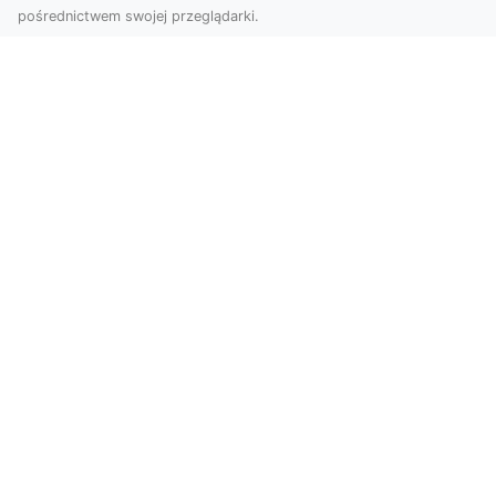
pośrednictwem swojej przeglądarki.
Usługi dronem Tarnów – nowoczesne
spojrzenie na promocję i dokumentację
Współczesne technologie oferują coraz więcej
możliwości w zakresie fotografii i filmowania.
Drony,...