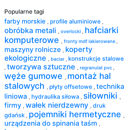
Popularne tagi
farby morskie
profile aluminiowe
,
,
hafciarki
obróbka metali
,
overlocki
,
komputerowe
,
fronty mdf lakierowane
,
koperty
maszyny rolnicze
,
ekologiczne
konstrukcje stalowe
,
baciar
,
tworzywa sztuczne
,
,
regranulat pvc
,
węże gumowe
montaż hal
,
stalowych
technika
płyty offsetowe
,
,
siłowniki
liniowa
hydraulika siłowa
,
,
,
wałek nierdzewny
firmy
druk
,
,
pojemniki hermetyczne
gdańsk
,
,
urządzenia do spinania taśm
,