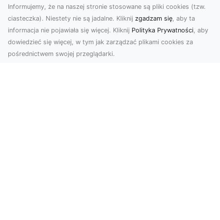
Informujemy, że na naszej stronie stosowane są pliki cookies (tzw.
ciasteczka). Niestety nie są jadalne. Kliknij
zgadzam się
, aby ta
informacja nie pojawiała się więcej. Kliknij
Polityka Prywatności
, aby
dowiedzieć się więcej, w tym jak zarządzać plikami cookies za
pośrednictwem swojej przeglądarki.
Usługi dronem Tarnów – nowoczesne
spojrzenie na promocję i dokumentację
Współczesne technologie oferują coraz więcej
możliwości w zakresie fotografii i filmowania.
Drony,...
Usługi Przygotowania Terenu pod