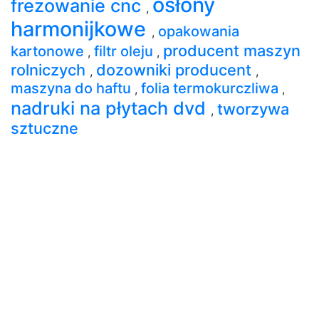
osłony
frezowanie cnc
,
harmonijkowe
opakowania
,
producent maszyn
kartonowe
filtr oleju
,
,
rolniczych
dozowniki producent
,
,
maszyna do haftu
folia termokurczliwa
,
,
nadruki na płytach dvd
tworzywa
,
sztuczne