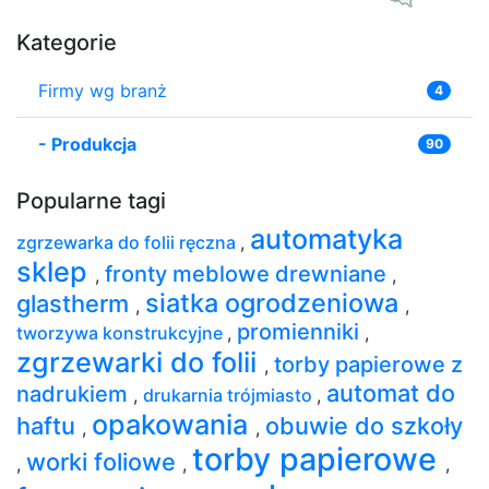
Kategorie
Firmy wg branż
4
-
Produkcja
90
Popularne tagi
automatyka
zgrzewarka do folii ręczna
,
sklep
fronty meblowe drewniane
,
,
siatka ogrodzeniowa
glastherm
,
,
promienniki
tworzywa konstrukcyjne
,
,
zgrzewarki do folii
torby papierowe z
,
automat do
nadrukiem
,
drukarnia trójmiasto
,
opakowania
haftu
obuwie do szkoły
,
,
torby papierowe
worki foliowe
,
,
,