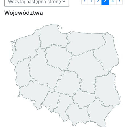
‹
1
2
3
4
›
Wczytaj następną stronę
Województwa