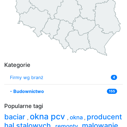
Kategorie
Firmy wg branż
4
-
Budownictwo
155
Popularne tagi
okna pcv
baciar
producent
okna
,
,
,
hal stalowych
malowanie
remonty
,
,