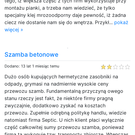
tego, iż większa część z tych firm wykorzystuje przy
montażu pianki, a trzeba nam wiedzieć, że tylko
specjalny klej mrozoodporny daje pewność, iż żadna
ciecz nie dostanie nam się do wnętrza. Przykł...
pokaż
więcej »
Szamba betonowe
Dodano: 13 lat 1 miesiąc temu
Dużo osób kupujących hermetyczne zasobniki na
odpady, grymasi na nadmiernie wysokie ceny
przewozu szamb. Fundamentalną przyczyną owego
stanu rzeczy jest fakt, że niektóre firmy pragną
zwyczajnie, dodatkowo zyskać na kosztach
przewozu. Zupełnie odrębną politykę handlu, wiedzie
natomiast firma Septic. U nich klient płaci wyłącznie
część całkowitej sumy przewozu szamba, ponieważ
firma ta wykonuje tzw. transporty zbiorcze. Wtenczas