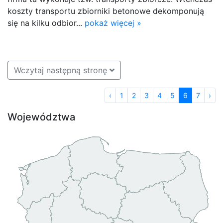
koszty transportu zbiorniki betonowe dekomponują
się na kilku odbior...
pokaż więcej »
Wczytaj następną stronę
‹
1
2
3
4
5
6
7
›
Województwa