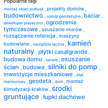
Popularne tagi
projekty domów
montaż okien pułtusk
,
,
budownictwo
baciar
,
usługi geodezyjne
,
,
ogrodzenia
deweloper piaseczno
,
tymczasowe
osuszanie murów
,
,
rozsączanie retencja
maszyny
,
kamień
budowlane
,
narzędzia ręczne
,
naturalny
płytki casalgrande
,
,
osuszanie
budowa domu
,
serwis
,
silniki do pomp
ścian
budowa
,
,
,
inwestycje mieszkaniowe
,
blat
geodeta
montaż
marmurowy
,
,
dom
,
środki
klimatyzacji kraków
,
gruntujące
łupki dachowe
,